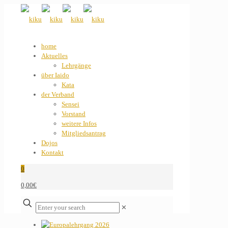
home
Aktuelles
Lehrgänge
über Iaido
Kata
der Verband
Sensei
Vorstand
weitere Infos
Mitgliedsantrag
Dojos
Kontakt
0
0,00€
✕