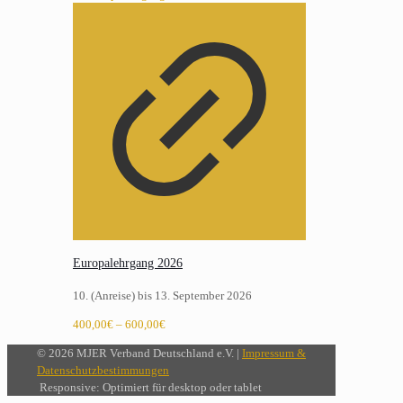
Europalehrgang 2026
10. (Anreise) bis 13. September 2026
Preisspanne:
400,00
€
–
600,00
€
400,00€
© 2026 MJER Verband Deutschland e.V. |
Impressum &
bis
Datenschutzbestimmungen
600,00€
Responsive: Optimiert für desktop oder tablet